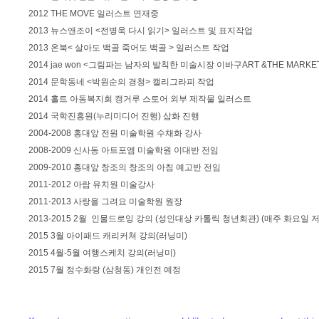
2012 THE MOVE 일러스트 연재중
2013 뉴스앤조이 <전병욱 다시 읽기> 일러스트 및 표지작업
2013 온북< 살아도 백골 죽어도 백골 > 일러스트 작업
2014 jae won <그림파는 남자의 발칙한 미술시장 이바구ART &THE MARK
2014 문학동네 <박원순의 경청> 캘리그라피 작업
2014 홀트 아동복지회 캥거루 스토어 외부 제작물 일러스트
2014 국학진흥원(누리미디어 진행) 삽화 진행
2004-2008 홍대앞 전원 미술학원 수채화 강사
2008-2009 신사동 아트포엠 미술학원 이대반 전임
2009-2010 홍대앞 창조의 창조의 아침 예고반 전임
2011-2012 아람 유치원 미술강사
2011-2013 사랑을 그려요 미술학원 원장
2013-2015 2월 인물드로잉 강의 (성인대상 카톨릭 청년회관) (매주 화요일 저
2015 3월 아이패드 캐리커쳐 강의(러닝미)
2015 4월-5월 여행스케치 강의(러닝미)
2015 7월 정수화랑 (삼청동) 개인전 예정