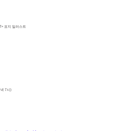
ET> 표지 일러스트
녁 7시)