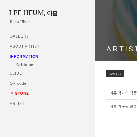
LEE HEUM,
이흠
Korea, 1984~
GALLERY
ABOUT ARTIST
ARTIS
INFORMATION
- Criticism
SLIDE
Korean
QR code
이흠 작가의 작
＊ STORE
ARTIST
나를 깨우는 달콤