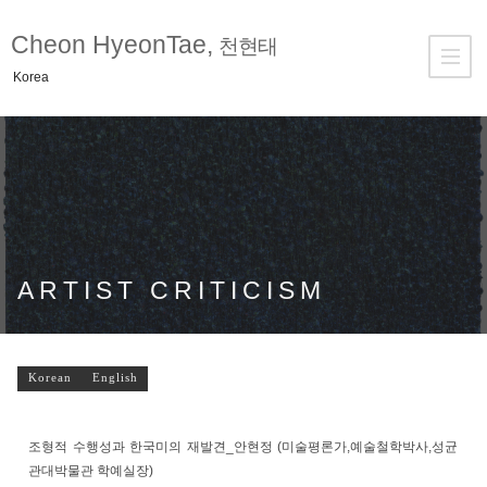
Cheon HyeonTae,
천현태
Korea
ARTIST CRITICISM
Korean
English
조형적 수행성과 한국미의 재발견_안현정 (미술평론가,예술철학박사,성균
관대박물관 학예실장)