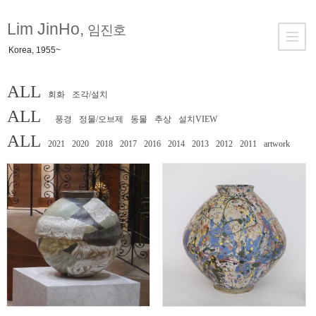
Lim JinHo,
임진호
Korea, 1955~
ALL
회화
조각/설치
ALL
풍경
정물/오브제
동물
추상
설치VIEW
ALL
2021
2020
2018
2017
2016
2014
2013
2012
2011
artwork