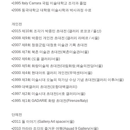
•1995 Italy Carrara 국립 미술대학교 조각과 졸업
•2006 동국대학교 대학원 미술사학과 박사과정 수료
개인전
•2015 제10회 조각가 박종민 초대전 (갤러리 로코코 / 울산)
•2008 제9회 박종민 개인전 초대전 (갤러리 라메르 / 서울)
•2007 제8회 청원군립 대청호 미술관 기획 초대전
•2006 제7회 북촌 미술관 초대전(북촌미술관/서울)
•2002 제6회 (도올 갤러리/서울)
•2000 제5회 화랑미술제 초대전(대림화랑,예술의전당/서울)
•2000 제4회 현대아트 갤러리 개인전(무역센터/서울)
•1999 제3회 미술시대 오늘의 작가상 수상 기념 초대전(갤러리 이후/서울)
•1999 대백갤러리 초대전(포항대백갤러리)
•1997 제2회 미술시대 초대전(서호 갤러리/서울)
•1995 제1회 GADARIE 화랑 초대전(Firenze/Italy)
단체전
•2011 돌 이야기 (Gallery Art space/서울)
•2010 까라라 조각의 즐거운 여행(Aquad 9 Gallery/서울)