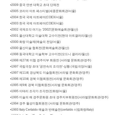
•2009 중국 연변 대학교 초대 단체전
•2005 코리아 아트 페스티벌(세종문화회관/서울)
•2004 한국 국제 아트페어(COEX/서울)
•2003 한국 국제 아트페어(COEX/서울)
•2002 국제조각 여기는 '2002'(문화예술회관/울산)
•2001 울산대학교 미술대학 교수미전(현대 아트갤러리/울산)
•2000 화랑 미술제(예술의 전당/서울)
•2000 울산미술 협회전(문화예술회관/울산)
•1998 동국대학교 미술학부 교수미전(모드니 갤러리/울산)
•1998 제27회 미협 경주지부 회원전 (서라벌 문화회관/경주)
•1997 국립극장 초대 '공연속의 조각전'-상황 (국립극장/서울)
•1997 제11회 경상북도 미술협회전(서라벌 문화회관/경주)
•1996 제10회 경북 미협회원전(서라벌 문화회관/경주)
•1995 제9회 경북 미협회원전(서라벌 문화회관/경주)
•1995 이태리 조각가 조각전(진화랑/서울)
•1995 미술의 해 경주문화원 초대 경주지부회원전(서라벌문화회관/경주)
•1994 경주 월성미협회원전 (서라벌 문화회관/경주)
•1993 Italy Certaldo 예술과 반예술전(certaldo 시립화랑/italy)