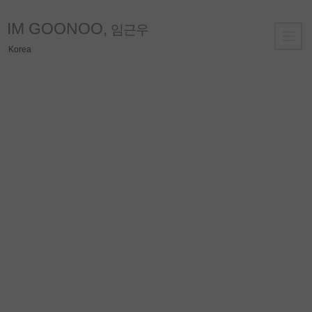
IM GOONOO,
임근우
Korea